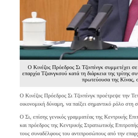
Ο Κινέζος Πρόεδρος Σι Τζινπίνγκ συμμετέχει σ
επαρχία Τζιανγκσού κατά τη διάρκεια της τρίτης 
πρωτεύουσα της Κίνας, 
Ο Κινέζος Πρόεδρος Σι Τζινπίνγκ προέτρεψε την Τετ
οικονομική δύναμη, να παίξει σημαντικό ρόλο στη 
Ο Σι, επίσης γενικός γραμματέας της Κεντρικής Ε
και πρόεδρος της Κεντρικής Στρατιωτικής Επιτροπή
τους συναδέλφους του αντιπροσώπους από την επαρχ