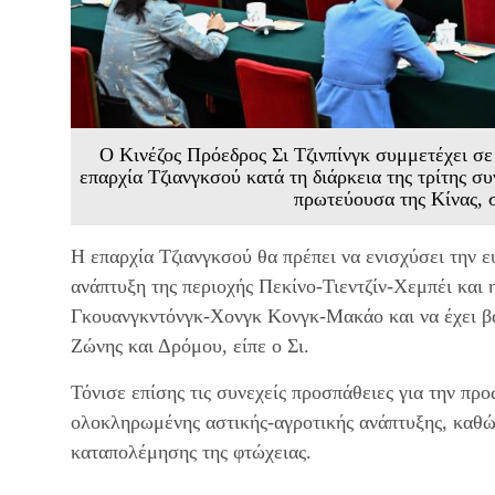
Ο Κινέζος Πρόεδρος Σι Τζινπίνγκ συμμετέχει σ
επαρχία Τζιανγκσού κατά τη διάρκεια της τρίτης 
πρωτεύουσα της Κίνας, 
Η επαρχία Τζιανγκσού θα πρέπει να ενισχύσει την 
ανάπτυξη της περιοχής Πεκίνο-Τιεντζίν-Χεμπέι και
Γκουανγκντόνγκ-Χονγκ Κονγκ-Μακάο και να έχει βα
Ζώνης και Δρόμου, είπε ο Σι.
Τόνισε επίσης τις συνεχείς προσπάθειες για την πρ
ολοκληρωμένης αστικής-αγροτικής ανάπτυξης, καθώς
καταπολέμησης της φτώχειας.