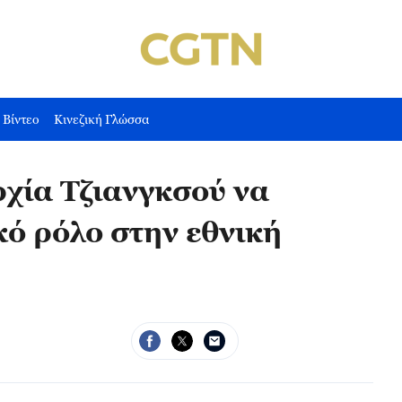
Βίντεο
Κινεζική Γλώσσα
ρχία Τζιανγκσού να
ό ρόλο στην εθνική