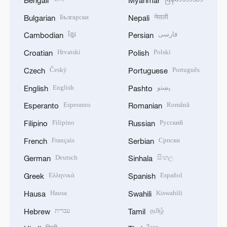
Bengali
Myanmar
Български
नेपाली
Bulgarian
Nepali
ខ្មែរ
فارسی
Cambodian
Persian
Hrvatski
Polski
Croatian
Polish
Český
Português
Czech
Portuguese
English
پښتو
English
Pashto
Esperanto
Română
Esperanto
Romanian
Filipino
Русский
Filipino
Russian
Français
Српски
French
Serbian
Deutsch
සිංහල
German
Sinhala
Ελληνικά
Español
Greek
Spanish
Hausa
Kiswahili
Hausa
Swahili
עברית
தமிழ்
Hebrew
Tamil