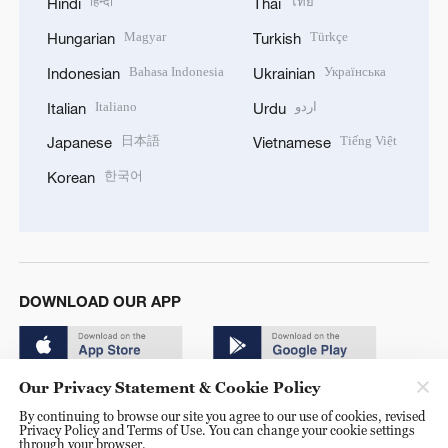
हिन्दी
ไทย
Hindi
Thai
Magyar
Türkçe
Hungarian
Turkish
Bahasa Indonesia
Українська
Indonesian
Ukrainian
Italiano
اردو
Italian
Urdu
日本語
Tiếng Việt
Japanese
Vietnamese
한국어
Korean
DOWNLOAD OUR APP
Our Privacy Statement & Cookie Policy
By continuing to browse our site you agree to our use of cookies, revised
Privacy Policy and Terms of Use. You can change your cookie settings
through your browser.
© China Radio International.CRI. All Rights Reserved. 16A